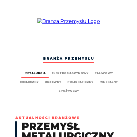
BRANŻA PRZEMYSŁU
METALURGIA
ELEKTROMASZYNOWY
PALIWOWY
CHEMICZNY
DRZEWNY
POLIGRAFICZNY
MINERALNY
SPOŻYWCZY
AKTUALNOŚCI BRANŻOWE
PRZEMYSŁ
METALURGICZNY