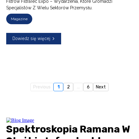
Filtrów FiltraTec Expo – Wydarzenia, Które Gromadzi
Specjalistów Z Wielu Sektorów Przemysłu.
Magazine
Dowiedz się więcej
Previous
1
2
...
6
Next
Spektroskopia Ramana W