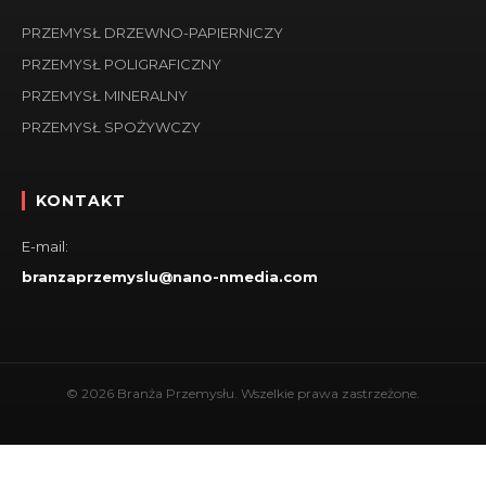
PRZEMYSŁ DRZEWNO-PAPIERNICZY
PRZEMYSŁ POLIGRAFICZNY
PRZEMYSŁ MINERALNY
PRZEMYSŁ SPOŻYWCZY
KONTAKT
E-mail:
branzaprzemyslu@nano-nmedia.com
© 2026 Branża Przemysłu. Wszelkie prawa zastrzeżone.