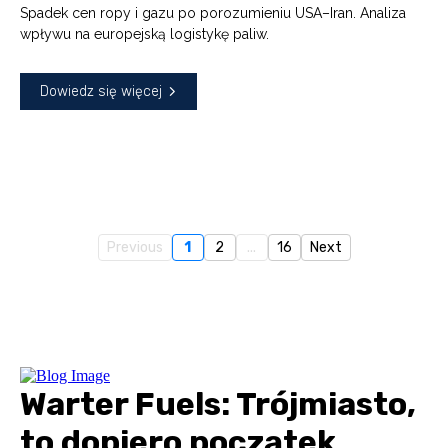
Spadek cen ropy i gazu po porozumieniu USA–Iran. Analiza
wpływu na europejską logistykę paliw.
Dowiedz się więcej
Previous
1
2
...
16
Next
Warter Fuels: Trójmiasto,
to dopiero początek