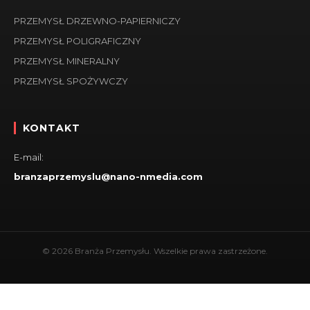
PRZEMYSŁ DRZEWNO-PAPIERNICZY
PRZEMYSŁ POLIGRAFICZNY
PRZEMYSŁ MINERALNY
PRZEMYSŁ SPOŻYWCZY
KONTAKT
E-mail:
branzaprzemyslu@nano-nmedia.com
© 2026 Branża Przemysłu. Wszelkie prawa zastrzeżone.