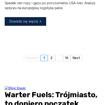
Spadek cen ropy i gazu po porozumieniu USA–Iran. Analiza
wpływu na europejską logistykę paliw.
Dowiedz się więcej
Previous
1
2
...
16
Next
Warter Fuels: Trójmiasto,
to dopiero początek