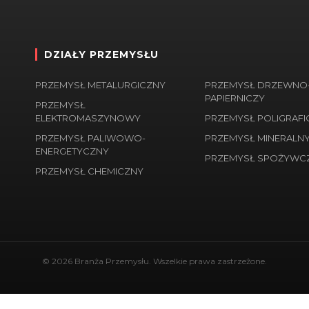
DZIAŁY PRZEMYSŁU
PRZEMYSŁ METALURGICZNY
PRZEMYSŁ DRZEWNO
PAPIERNICZY
PRZEMYSŁ
ELEKTROMASZYNOWY
PRZEMYSŁ POLIGRAFIC
PRZEMYSŁ PALIWOWO-
PRZEMYSŁ MINERALN
ENERGETYCZNY
PRZEMYSŁ SPOŻYWC
PRZEMYSŁ CHEMICZNY
© 2026 Branża Przemysłu. Wszelkie prawa zastrzeżone.