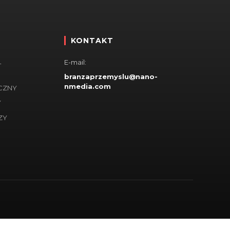
KONTAKT
E-mail:
-
branzaprzemyslu@nano-
nmedia.com
ZNY
Y
ZY